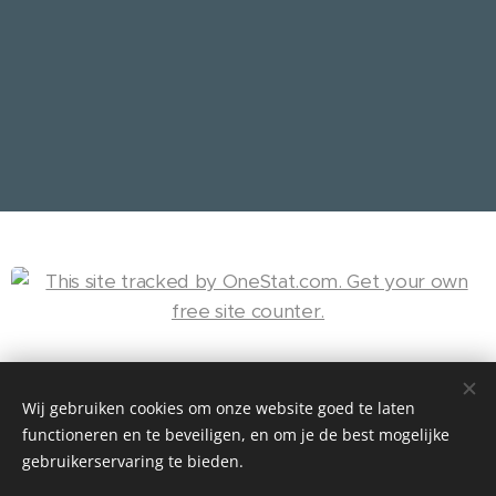
Wij gebruiken cookies om onze website goed te laten
(C) 2025 Burnie Nieuwland
functioneren en te beveiligen, en om je de best mogelijke
Up Date : 27-05-2025, Hiboux, Nieuws,
gebruikerservaring te bieden.
Foto's, Voor Altijd in ons Hart