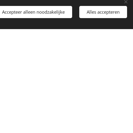
Accepteer alleen noodzakelijke
Alles accepteren
 Golden Retrievers,
ds 1985, en sindsdien hebben wij 1 of
maken met onze honden, momenteel 2
woonachtig in een klein plaatsje op de