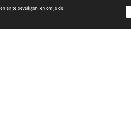
en en te beveiligen, en om je de
Welkom op de site van Never Say Never Again
Wij zijn liefhebbers van de goldenretriever sin
meerdere goldens in huis.
Via deze website willen wij u kennis laten 
reuen, Hiboux en onze Norfolk terriër Toffee 
Veluwe!